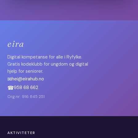
eira
Digital kompetanse for alle i Ryfylke.
Gratis kodeklubb for ungdom og digital
hjelp for seniorer.
✉
hei@eirahub.no
☎
958 68 662
Org.nr: 916 845 251
AKTIVITETER