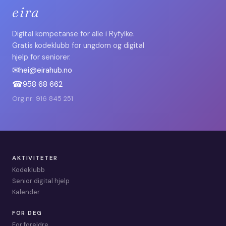
eira
Digital kompetanse for alle i Ryfylke.
Gratis kodeklubb for ungdom og digital
hjelp for seniorer.
✉
hei@eirahub.no
☎
958 68 662
Org.nr: 916 845 251
AKTIVITETER
Kodeklubb
Senior digital hjelp
Kalender
FOR DEG
For foreldre