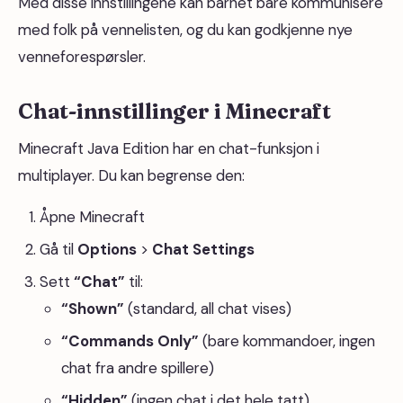
Med disse innstillingene kan barnet bare kommunisere
med folk på vennelisten, og du kan godkjenne nye
venneforespørsler.
Chat-innstillinger i Minecraft
Minecraft Java Edition har en chat-funksjon i
multiplayer. Du kan begrense den:
Åpne Minecraft
Gå til
Options
>
Chat Settings
Sett
“Chat”
til:
“Shown”
(standard, all chat vises)
“Commands Only”
(bare kommandoer, ingen
chat fra andre spillere)
“Hidden”
(ingen chat i det hele tatt)